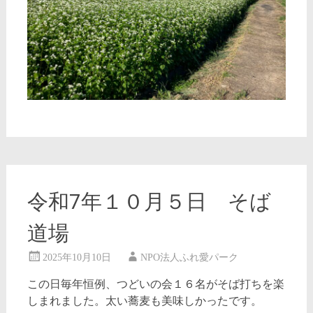
令和7年１０月５日 そば
道場
2025年10月10日
NPO法人ふれ愛パーク
この日毎年恒例、つどいの会１６名がそば打ちを楽
しまれました。太い蕎麦も美味しかったです。