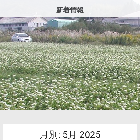
コ
新着情報
ン
テ
ン
ツ
へ
ス
キ
ッ
プ
月別:
5月 2025